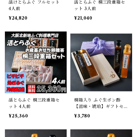
活けとらふぐ フルセット
活とらふぐ 桐三段重箱セ
4人前
ット 3人前
¥24,820
¥21,040
活とらふぐ 桐三段重箱セ
桐箱入り ふぐ生ポン酢
ット 4人前
【滋味・琥珀】ギフトセッ
ト
¥25,360
¥3,780