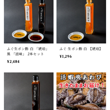
ふぐ生ポン酢 白 「琥珀」
ふぐ 生ポン酢 白 【琥珀】
黒 「滋味」 2本セット
¥1,296
¥2,484