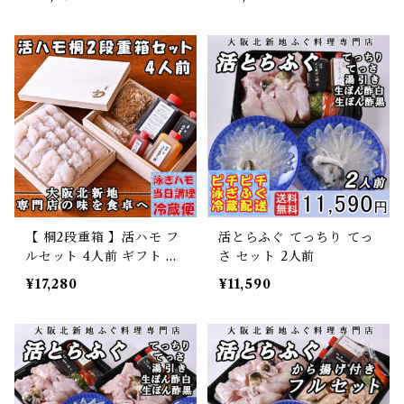
【 桐2段重箱 】活ハモ フ
活とらふぐ てっちり てっ
ルセット 4人前 ギフト お
さ セット 2人前
中元
¥17,280
¥11,590